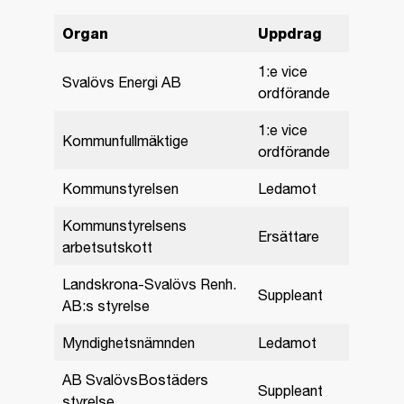
Organ
Uppdrag
1:e vice
Svalövs Energi AB
ordförande
1:e vice
Kommunfullmäktige
ordförande
Kommunstyrelsen
Ledamot
Kommunstyrelsens
Ersättare
arbetsutskott
Landskrona-Svalövs Renh.
Suppleant
AB:s styrelse
Myndighetsnämnden
Ledamot
AB SvalövsBostäders
Suppleant
styrelse